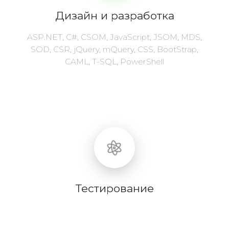
Дизайн и разработка
ASP.NET, C#, CSOM, JavaScript, JSOM, MDS,
SOD, CSR, jQuery, mQuery, CSS, BootStrap,
CAML, T-SQL, PowerShell
Тестирование